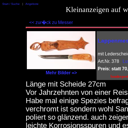
Start / Suche
|
Angebote
Kleinanzeigen auf w
<< zur�ck zu Messer
Lappenmes
mit Ledersche
Art.Nr. 378
Lu
Preis: statt 70,
Mehr Bilder =>
Sonderpreis
Länge mit Scheide 27cm
Vor Jahrzehnten von einer Reis
Habe mal einige Spezies befragt
verchromt ist sondern wohl San
poliert so glänzend. auch zei
leichte Korrosionsspuren und es