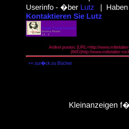
Userinfo - �ber
Lutz
| Haben S
Kontaktieren Sie Lutz
Female Trouble Fotobuch
Bettina Reims
18,- €
Artikel posten: [URL=http://www.mittelalte
[IMG]http://www.mittelalter-ro
<< zur�ck zu Bücher
Kleinanzeigen f�