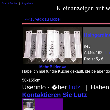
Start / Suche
|
Angebote
Kleinanzeigen auf w
<< zur�ck zu Möbel
Halbgardine
neu
Art.Nr. 162
Lu
Preis: 5,- €
Mehr Bilder =>
Habe ich mal für die Küche gekauft, bleibe aber do
50x155cm
Userinfo - �ber
Lutz
| Haben S
Kontaktieren Sie Lutz