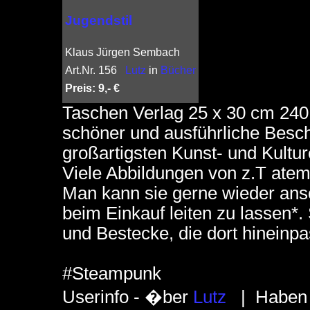
Jugendstil
Klaus Jürgen Sembach
Art.Nr. 156
Lutz
in
Bücher
Preis: 9,- €
Taschen Verlag 25 x 30 cm 240
schöner und ausführliche Besc
großartigsten Kunst- und Kultu
Viele Abbildungen von z.T at
Man kann sie gerne wieder ans
beim Einkauf leiten zu lassen*.
und Bestecke, die dort hineinp
#Steampunk
Userinfo - �ber
Lutz
| Haben S