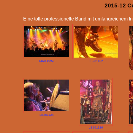
2015-12 Co
Eine tolle professionelle Band mit umfangreichem I
LB261092
LB261102
LB261124
LB261126