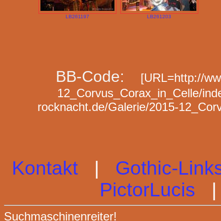
LB261197
LB261203
BB-Code:
[URL=http://www
12_Corvus_Corax_in_Celle/index
rocknacht.de/Galerie/2015-12_Cor
Kontakt
|
Gothic-Link
PictorLucis
Suchmaschinenreiter!