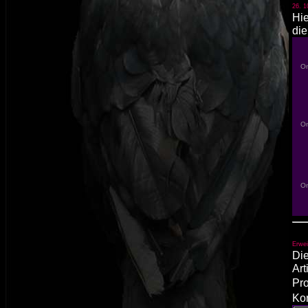
26. 1
Hie
die
Erwei
Die
Art
Pro
Kon